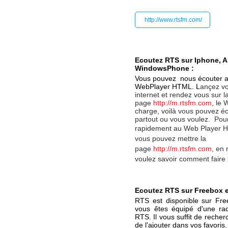
http://www.rtsfm.com/
Ecoutez RTS sur Iphone, A
WindowsPhone :
Vous pouvez nous écouter a
WebPlayer HTML. L
ançez vo
internet et rendez vous sur l
page
http://m.rtsfm.com
, le 
charge, voilà vous pouvez é
partout ou vous voulez.
Pou
rapidement au
Web Player 
vous pouvez mettre la
page
http://m.rtsfm.com
, en 
voulez savoir comment faire
Ecoutez RTS sur Freebox et
RTS est disponible sur Fr
vous êtes équipé d'une rad
RTS. Il vous suffit de reche
de l'ajouter dans vos favoris.