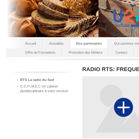
Accueil
Actualités
Nos partenaires
Qui sommes-no
Offre de Formations
Promotion des Métiers
Contact
RADIO RTS: FREQUE
RTS La radio du Sud
C.O.FI.M.E.C Un cabinet
pluridisciplinaire à votre service!