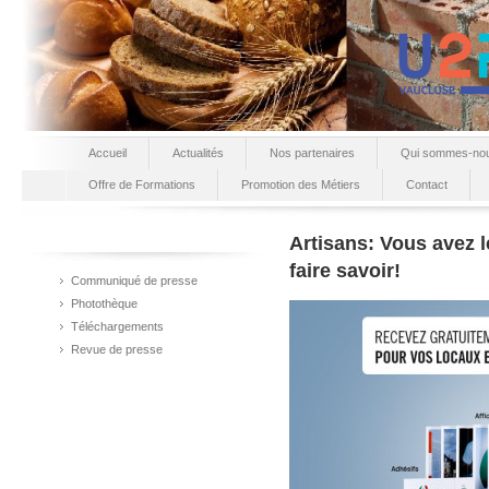
Accueil
Actualités
Nos partenaires
Qui sommes-no
Offre de Formations
Promotion des Métiers
Contact
Artisans: Vous avez le
faire savoir!
Communiqué de presse
Photothèque
Téléchargements
Revue de presse