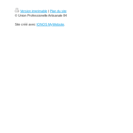
Version imprimable
|
Plan du site
© Union Professionelle Artisanale 84
Site créé avec
IONOS MyWebsite
.