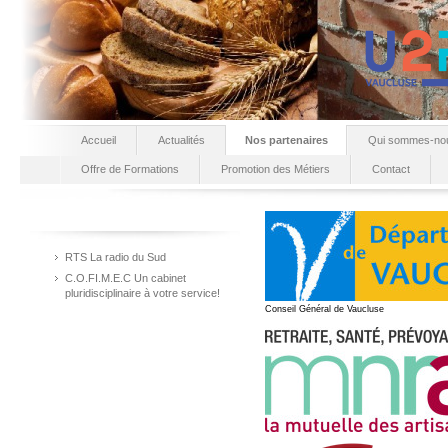
Accueil
Actualités
Nos partenaires
Qui sommes-no
Offre de Formations
Promotion des Métiers
Contact
RTS La radio du Sud
C.O.FI.M.E.C Un cabinet
pluridisciplinaire à votre service!
Conseil Général de Vaucluse