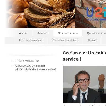
Accueil
Actualités
Nos partenaires
Qui sommes-no
Offre de Formations
Promotion des Métiers
Contact
Co.fi.m.e.c: Un cabin
service !
RTS La radio du Sud
C.O.FI.M.E.C Un cabinet
pluridisciplinaire à votre service!