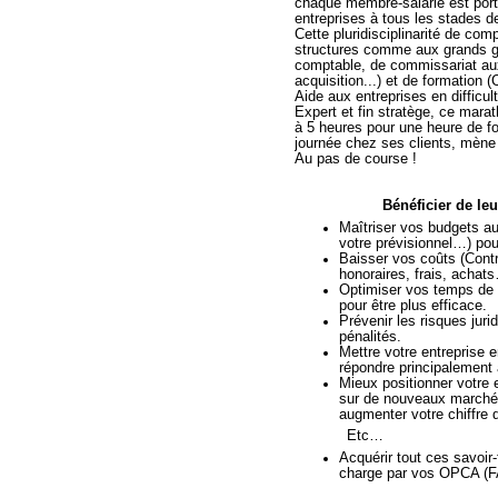
chaque membre-salarié est porte
entreprises à tous les stades 
Cette pluridisciplinarité de comp
structures comme aux grands g
comptable, de commissariat aux 
acquisition...) et de formation 
Aide aux entreprises en difficult
Expert et fin stratège, ce mara
à 5 heures pour une heure de fo
journée chez ses clients, mène
Au pas de course !
Bénéficier de le
Maîtriser vos budgets au 
votre prévisionnel…) pour
Baisser vos coûts (Cont
honoraires, frais, achats
Optimiser vos temps de tr
pour être plus efficace.
Prévenir les risques juri
pénalités.
Mettre votre entreprise 
répondre principalement 
Mieux positionner votre 
sur de nouveaux marchés
augmenter votre chiffre d
Etc…
Acquérir tout ces savoir-
charge par vos OPCA 