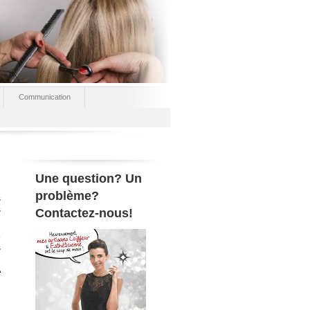
Communication
Une question? Un
problème?
s
s
Contactez-nous!
e
s
n
A