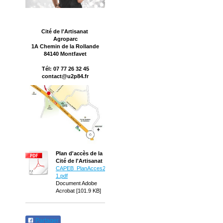
Cité de l'Artisanat
Agroparc
1A Chemin de la Rollande
84140 Montfavet
Tél: 07 77 26 32 45
contact@u2p84.fr
Plan d'accès de la
Cité de l'Artisanat
CAPEB_PlanAcces2012-
1.pdf
Document Adobe
Acrobat [101.9 KB]
Partager