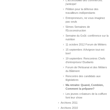
L'accessibilité des commerces:
j'anticipe!
Pétition pour la défense des
travailleurs indépendants
Entrepreneurs, ne vous imaginez
pas seuls
5èmes Semaines de
l'Ecoconstruction
Semaine du Goût: conférence sur la
nutrition
11 octobre 2012 Forum de Métiers
15 septembre: A Avignon tout est
bon!
19 septembre: Rencontres Chefs
d'entreprises/ Etudiants
Forum de l'Artisanat et des Métiers
du Bâtiment
Rencontre des candidats aux
législatives
Ma retraite: Quand, Combien,
Comment la préparer?
Les jeunes créateurs de la coiffure
font leur show
Archives 2011
Archives 2010