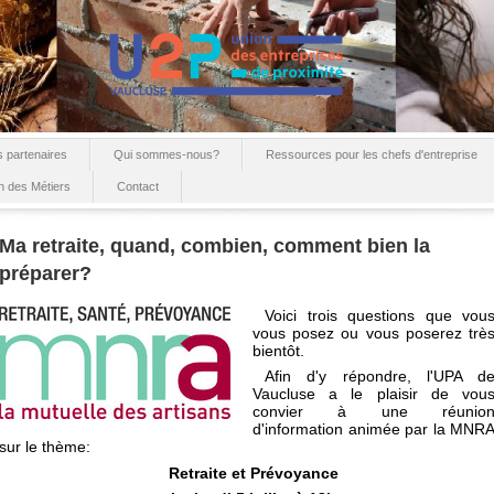
 partenaires
Qui sommes-nous?
Ressources pour les chefs d'entreprise
n des Métiers
Contact
Ma retraite, quand, combien, comment bien la
préparer?
Voici trois questions que vou
vous posez ou vous poserez trè
bientôt.
Afin d'y répondre, l'UPA d
Vaucluse a le plaisir de vou
convier à une réunio
d'information animée par la MNR
sur le thème:
Retraite et Prévoyance