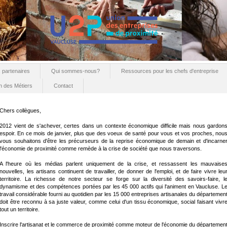
 partenaires
Qui sommes-nous?
Ressources pour les chefs d'entreprise
n des Métiers
Contact
Chers collègues,
2012 vient de s'achever, certes dans un contexte économique difficile mais nous gardon
espoir. En ce mois de janvier, plus que des voeux de santé pour vous et vos proches, nou
vous souhaitons d'être les précurseurs de la reprise économique de demain et d'incarne
l'économie de proximité comme remède à la crise de société que nous traversons.
A l'heure où les médias parlent uniquement de la crise, et ressassent les mauvaise
nouvelles, les artisans continuent de travailler, de donner de l'emploi, et de faire vivre leu
territoire. La richesse de notre secteur se forge sur la diversité des savoirs-faire, l
dynamisme et des compétences portées par les 45 000 actifs qui l'animent en Vaucluse. L
travail considérable fourni au quotidien par les 15 000 entreprises artisanales du départemen
doit être reconnu à sa juste valeur, comme celui d'un tissu économique, social faisant vivr
tout un territoire.
Inscrire l'artisanat et le commerce de proximité comme moteur de l'économie du départemen