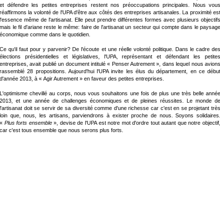
et défendre les petites entreprises restent nos préoccupations principales. Nous vou
réaffirmons la volonté de l'UPA d'être aux côtés des entreprises artisanales. La proximité es
l'essence même de l'artisanat. Elle peut prendre différentes formes avec plusieurs objectif
mais le fil d'ariane reste le même: faire de l'artisanat un secteur qui compte dans le paysag
économique comme dans le quotidien.
Ce qu'il faut pour y parvenir? De l'écoute et une réelle volonté politique. Dans le cadre de
élections présidentielles et législatives, l'UPA, représentant et défendant les petite
entreprises, avait publié un document intitulé « Penser Autrement », dans lequel nous avion
rassemblé 28 propositions. Aujourd'hui l'UPA invite les élus du département, en ce débu
d'année 2013, à « Agir Autrement » en faveur des petites entreprises.
L'optimisme chevillé au corps, nous vous souhaitons une fois de plus une très belle anné
2013, et une année de challenges économiques et de pleines réussites. Le monde d
l'artisanat doit se servir de sa diversité comme d'une richesse car c'est en se projetant trè
loin que, nous, les artisans, parviendrons à exister proche de nous. Soyons solidaires
«
Plus forts ensemble
», devise de l'UPA est notre mot d'ordre tout autant que notre objectif
car c'est tous ensemble que nous serons plus forts.