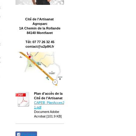
s
t
s
e
Cité de l'Artisanat
Agroparc
1A Chemin de la Rollande
s
84140 Montfavet
s
s
Tél: 07 77 26 32 45
t
contact@u2p84.fr
e
e
s
.
,
Plan d'accès de la
Cité de l'Artisanat
CAPEB_PlanAcces2012-
1.pdf
Document Adobe
Acrobat [101.9 KB]
Partager