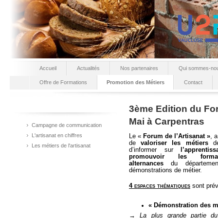
Accueil
Actualités
Nos partenaires
Qui sommes-no
Offre de Formations
Promotion des Métiers
Contact
3ème Edition du For
Mai à Carpentras
Campagne de communication
L'artisanat en chiffres
Le «
Forum de l’Artisanat »
, a
de
valoriser les métiers
de 
Les métiers de l'artisanat
d’informer sur
l’apprentiss
promouvoir les form
alternances
du départemen
démonstrations de métier.
4 espaces thématiques
sont prév
« Démonstration des m
→ La plus grande partie du