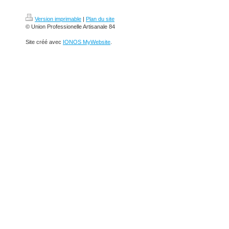
Version imprimable
|
Plan du site
© Union Professionelle Artisanale 84
Site créé avec
IONOS MyWebsite
.