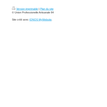
Version imprimable
|
Plan du site
© Union Professionelle Artisanale 84
Site créé avec
IONOS MyWebsite
.