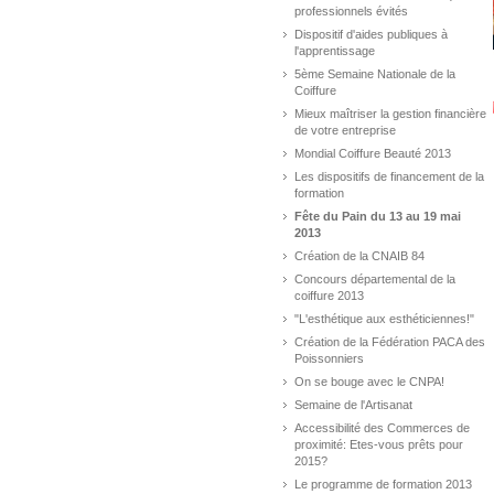
professionnels évités
Dispositif d'aides publiques à
l'apprentissage
5ème Semaine Nationale de la
Coiffure
Mieux maîtriser la gestion financière
de votre entreprise
Mondial Coiffure Beauté 2013
Les dispositifs de financement de la
formation
Fête du Pain du 13 au 19 mai
2013
Création de la CNAIB 84
Concours départemental de la
coiffure 2013
"L'esthétique aux esthéticiennes!"
Création de la Fédération PACA des
Poissonniers
On se bouge avec le CNPA!
Semaine de l'Artisanat
Accessibilité des Commerces de
proximité: Etes-vous prêts pour
2015?
Le programme de formation 2013