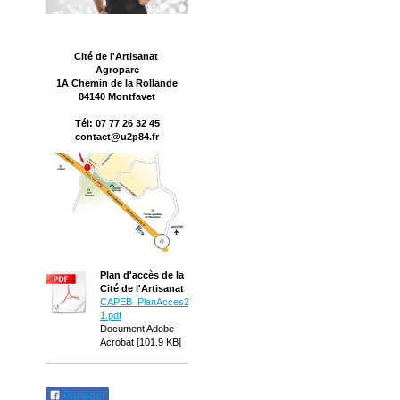
Cité de l'Artisanat
Agroparc
1A Chemin de la Rollande
84140 Montfavet
Tél: 07 77 26 32 45
contact@u2p84.fr
Plan d'accès de la
Cité de l'Artisanat
CAPEB_PlanAcces2012-
1.pdf
Document Adobe
Acrobat [101.9 KB]
Partager