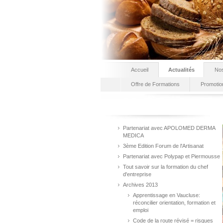
Accueil
Actualités
Nos
Offre de Formations
Promotio
Partenariat avec APOLOMED DERMA
MEDICA
3ème Edition Forum de l'Artisanat
Partenariat avec Polypap et Piermousse
Tout savoir sur la formation du chef
d'entreprise
Archives 2013
Apprentissage en Vaucluse:
réconcilier orientation, formation et
emploi
Code de la route révisé = risques