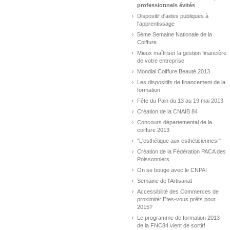
professionnels évités
Dispositif d'aides publiques à
l'apprentissage
5ème Semaine Nationale de la
Coiffure
Mieux maîtriser la gestion financière
de votre entreprise
Mondial Coiffure Beauté 2013
Les dispositifs de financement de la
formation
Fête du Pain du 13 au 19 mai 2013
Création de la CNAIB 84
Concours départemental de la
coiffure 2013
"L'esthétique aux esthéticiennes!"
Création de la Fédération PACA des
Poissonniers
On se bouge avec le CNPA!
Semaine de l'Artisanat
Accessibilité des Commerces de
proximité: Etes-vous prêts pour
2015?
Le programme de formation 2013
de la FNC84 vient de sortir!