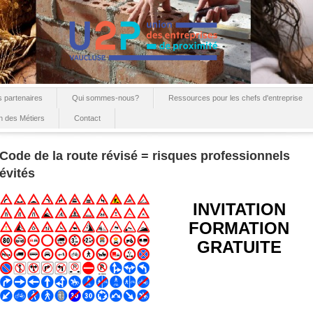
 partenaires
Qui sommes-nous?
Ressources pour les chefs d'entreprise
n des Métiers
Contact
Code de la route révisé = risques professionnels
évités
INVITATION
FORMATION
GRATUITE