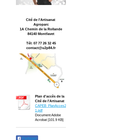
Cité de l'Artisanat
Agroparc
1A Chemin de la Rollande
84140 Montfavet
Tél: 07 77 26 32 45
contact@u2p84.fr
Plan d'accès de la
Cité de l'Artisanat
CAPEB_PlanAcces2012-
1.pdf
Document Adobe
Acrobat [101.9 KB]
Partager